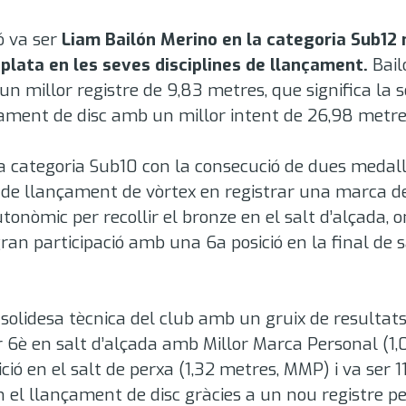
ó va ser
Liam Bailón Merino en la categoria Sub12 
 plata en les seves disciplines de llançament
.
Bail
n millor registre de 9,83 metres, que significa la 
çament de disc amb un millor intent de 26,98 metr
en la categoria Sub10 con la consecució de dues meda
al de llançament de vòrtex en registrar una marca 
tonòmic per recollir el bronze en el salt d’alçada,
gran participació amb una 6a posició en la final de 
solidesa tècnica del club amb un gruix de resultats
 6è en salt d’alçada amb Millor Marca Personal (1,
ó en el salt de perxa (1,32 metres, MMP) i va ser 1
en el llançament de disc gràcies a un nou registre p