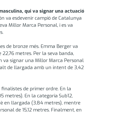
masculina, qui va signar una actuació
ón va esdevenir campió de Catalunya
seva Millor Marca Personal
, i es va
es
.
lles de bronze més
. Emma Berger va
de 22,76 metres
. Per la seva banda,
 on va signar una Millor Marca Personal
salt de llargada amb un intent de 3,42
 finalistes de primer ordre
. En la
05 metres)
. En la categoria Sub12,
1è en llargada (3,84 metres)
, mentre
ersonal de 15,12 metres
. Finalment, en