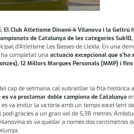
6.
El Club Atletisme Dinami-k Vilanova i la Geltrú 
ampionats de Catalunya de les categories Sub10, 
cipal d’Atletisme Les Basses de Lleida
. En una demo
na ha completat una
actuació excepcional que s’ha s
ronzes)
, 12 Millors Marques Personals (MMP) i fins 
l cap de setmana, cal subratllar la fita històrica
ta es va proclamar doble campiona de Catalunya
en
 es va endur la victòria amb un temps excel·lent d
 podi gràcies a un gran vol de 5,38 metres
. Ambdu
la vilanovina es va quedar a només dos centímetres d
talunya
.