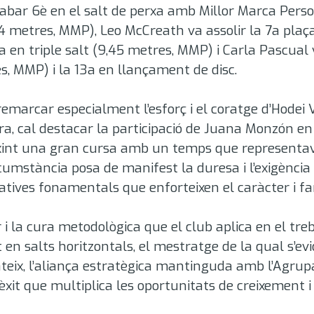
cabar 6è en el salt de perxa amb Millor Marca Pers
94 metres, MMP)
, Leo McCreath va assolir la 7a pla
9a en triple salt (9,45 metres, MMP)
i Carla Pascual 
es, MMP) i la 13a en llançament de disc
.
remarcar especialment l’esforç i el coratge d’Hodei V
ora, cal destacar la participació de Juana Monzón e
xint una gran cursa amb un temps que representav
cumstància posa de manifest la duresa i l’exigència 
ives fonamentals que enforteixen el caràcter i fan
r i la cura metodològica que el club aplica en el treb
t en salts horitzontals, el mestratge de la qual s’ev
 mateix, l’aliança estratègica mantinguda amb l’Agru
it que multiplica les oportunitats de creixement i 