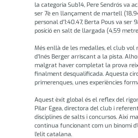
la categoria Sub14, Pere Sendrós va a
ser 7è en llançament de martell (18,
personal d’1:40.47
, Berta Pous va ser 
posició en salt de llargada (4,59 metr
Més enllà de les medalles, el club vol 
d’Inés Berger arriscant a la pista
. Alh
malgrat haver completat la prova rei
finalment desqualificada
. Aquesta cir
primerenques, unes experiències format
Aquest èxit global és el reflex del rigo
Pilar Egea, directora del club i referen
disciplines de salts i concursos. Així
continua funcionant com un binomi d’èx
l’elit catalana.