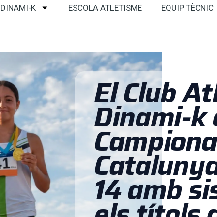
 DINAMI-K
ESCOLA ATLETISME
EQUIP TÈCNIC
El Club A
Dinami-k 
Campiona
Catalunya
14 amb si
els títols