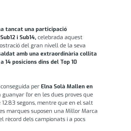
ha tancat una participació
Sub12 i Sub14,
celebrada aquest
stració del gran nivell de la seva
aldat amb una extraordinària collita
a 14 posicions dins del Top 10
 aconseguida per
Elna Solà Mallen en
 guanyar l’or en les dues proves que
e 12.83 segons
, mentre que en el salt
es marques suposen una Millor Marca
el rècord dels campionats i a pocs