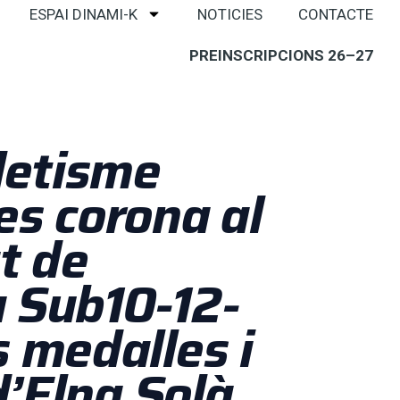
ESPAI DINAMI-K
NOTICIES
CONTACTE
PREINSCRIPCIONS 26–27
tletisme
es corona al
t de
 Sub10-12-
s medalles i
 d’Elna Solà