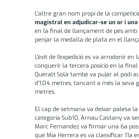
L’altre gran nom propi de la competici
magistral en adjudicar-se un or i una
en la final de llançament de pes amb u
penjar la medalla de plata en el llan
L’èxit de l’expedició es va arrodonir 
conquerir la tercera posició en la fin
Queralt Solà també va pujar al podi au
d’1,04 metres
, tancant a més la seva 
metres
.
El cap de setmana va deixar palesa la 
categoria Sub10, Arnau Castany va ser
Marc Fernandez va firmar una 6a posici
que Mia Herrera es va classificar 11a 