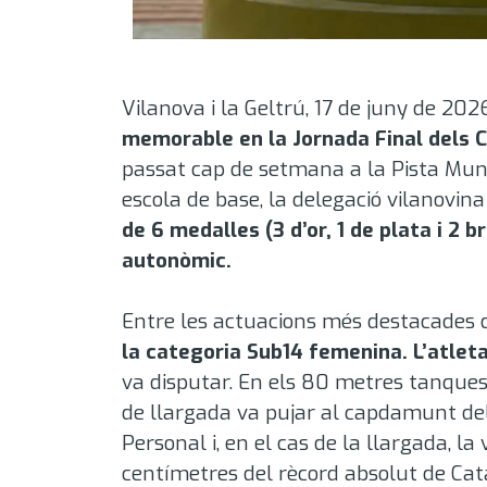
Vilanova i la Geltrú, 17 de juny de 202
memorable en la Jornada Final dels C
passat cap de setmana a la Pista Muni
escola de base, la delegació vilanovi
de 6 medalles (3 d’or, 1 de plata i 2 b
autonòmic
.
Entre les actuacions més destacades de
la categoria Sub14 femenina
. L’atle
va disputar
. En els 80 metres tanques
de llargada va pujar al capdamunt del
Personal
i, en el cas de la llargada, 
centímetres del rècord absolut de Ca