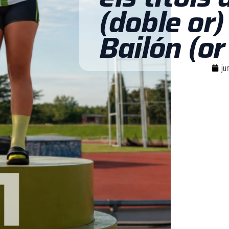
(doble or)
Bailón (or 
ju