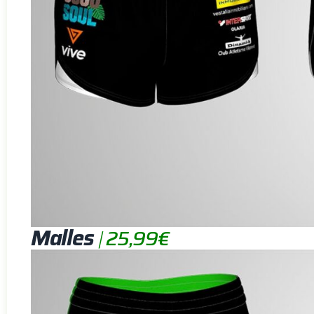
Malles
|
25,99€