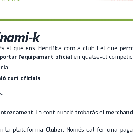
inami-k
 el que ens identifica com a club i el que perme
portar l’equipament oficial
en qualsevol competici
cial
.
ló curt oficials
.
r.
entrenament
, i a continuació trobaràs el
merchandi
em la plataforma
Cluber
. Només cal fer una paga i