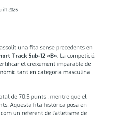
bril 1, 2026
assolit una fita sense precedents en
hort Track Sub-12 «B»
.
La competició,
ertificar el creixement imparable de
tonòmic tant en categoria masculina
otal de 70,5 punts
, mentre que el
nts
. Aquesta fita històrica posa en
at com un referent de l’atletisme de