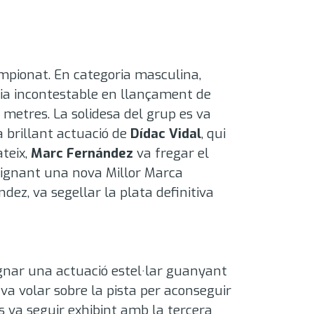
campionat.
En categoria masculina,
òria incontestable en llançament de
3 metres
.
La solidesa del grup es va
la brillant actuació de
Dídac Vidal
, qui
ateix,
Marc Fernández
va fregar el
 signant una nova Millor Marca
dez, va segellar la plata definitiva
gnar una actuació estel·lar guanyant
va volar sobre la pista per aconseguir
s va seguir exhibint amb la tercera