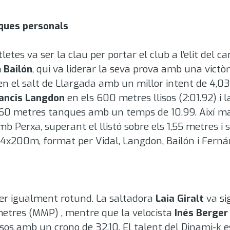
arques personals
letes va ser la clau per portar el club a l’elit del 
 Bailón
, qui va liderar la seva prova amb una vict
 en el salt de Llargada amb un millor intent de 4,0
ancis Langdon
en els 600 metres llisos (2:01.92)
i 
ls 60 metres tanques amb un temps de 10.99
.
Així m
b Perxa, superant el llistó sobre els 1,55 metres i
 4x200m, format per Vidal, Langdon, Bailón i Fernán
 ser igualment rotund.
La saltadora
Laia Giralt
va si
 metres (MMP)
, mentre que la velocista
Inés Berger
lisos amb un crono de 32.10
.
El talent del Dinami-k e