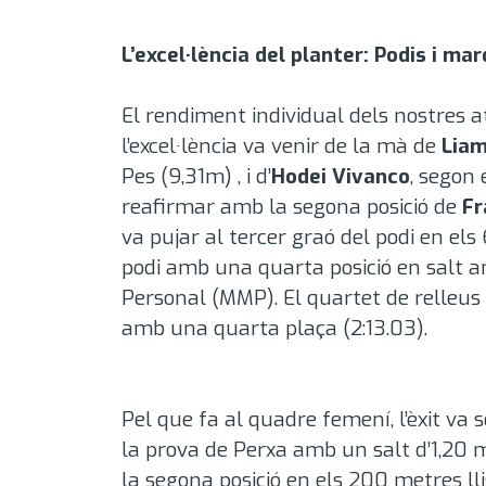
L’excel·lència del planter: Podis i m
El rendiment individual dels nostres at
l’excel·lència va venir de la mà de
Liam
Pes (9,31m)
, i d’
Hodei Vivanco
, segon
reafirmar amb la segona posició de
Fr
va pujar al tercer graó del podi en e
podi amb una quarta posició en salt am
Personal (MMP)
.
El quartet de relleus
amb una quarta plaça (2:13.03)
.
Pel que fa al quadre femení, l’èxit va
la prova de Perxa amb un salt d’1,20
la segona posició en els 200 metres l