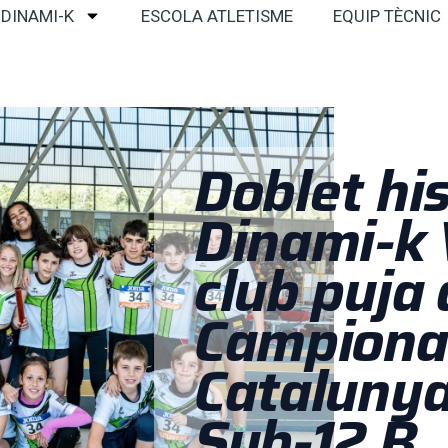
 DINAMI-K
ESCOLA ATLETISME
EQUIP TÈCNIC
Doblet his
Dinami-k 
club puja 
Campiona
Catalunya
Sub-12 B