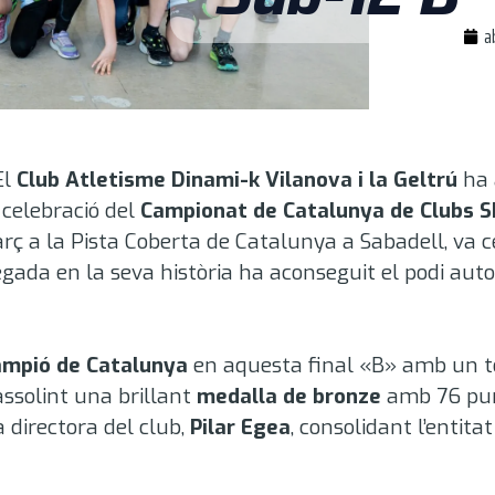
a
El
Club Atletisme Dinami-k Vilanova i la Geltrú
ha 
 celebració del
Campionat de Catalunya de Clubs S
ç a la Pista Coberta de Catalunya a Sabadell, va c
vegada en la seva història ha aconseguit el podi au
mpió de Catalunya
en aquesta final «B» amb un t
assolint una brillant
medalla de bronze
amb 76 pu
a directora del club,
Pilar Egea
, consolidant l’entit