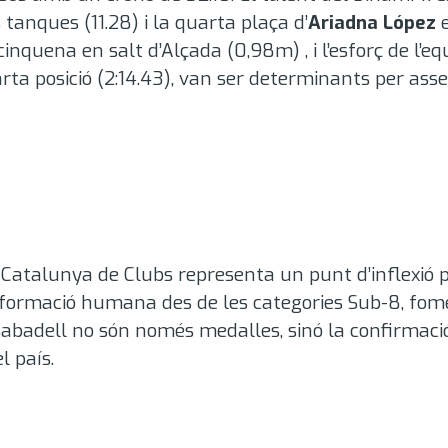
 tanques (11.28)
i la quarta plaça d’
Ariadna López
e
 cinquena en salt d’Alçada (0,98m)
, i l’esforç de l
rta posició (2:14.43)
, van ser determinants per asseg
Catalunya de Clubs representa un punt d’inflexió pe
la formació humana des de les categories Sub-8, fo
 Sabadell no són només medalles, sinó la confirmac
l país.