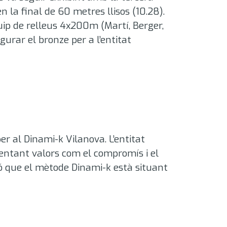
n la final de 60 metres llisos (10.28)
.
’equip de relleus 4x200m (Martí, Berger,
urar el bronze per a l’entitat
r al Dinami-k Vilanova. L’entitat
mentant valors com el compromís i el
ió que el mètode Dinami-k està situant